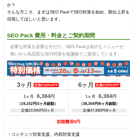
か？
そんな方こそ、まずはSEO PackでSEO対策を始め、順位上昇を
目指してほしいと思います。
SEO Pack 費用・料金とご契約期間
必要な対策を必要な分だけ。SEO Packは余計なメニューが
無いから高品質なSEO対策を低価格でご提供しています。
3ヶ月
6ヶ月
定価の20%OFF
定価の20%OFF
6,384
6,384
円
円
1ヶ月
1ヶ月
（19,152円/3ヶ月総額）
（38,304円/6ヶ月総額）
定価23,940円/3ヶ月
定価47,880円/6ヶ月
初期費用0円
・コンテンツ対策支援、内部対策支援