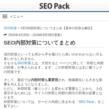
メニュー
SEO内部対策
SEO対策
>
SEO内部対策についてまとめ【基本の対策を解説】
内部対策の基本
2016年4月20日（2019年8月08日更新）
内部リンク
SEO内部対策についてまとめ
クローラー対策
スマホ
SEO対策といっても何から手を着けたら良いのかわからない方も
多いかもしれません。
アナリティクス
そもそも
SEO対策
とは、大別すると ページに対して「外部と内部
その他
の対策」が考えられます。まず、この外部対策とは主に被リンク
の対策です。
そして、最近では
内部対策も重要視
され、検索順位にも大きな影
響を与えるようになりました。
ただし、外部対策（被リンク）も変わらず重要なことから、上位
表示するためには、サイトの外部と内部の両方の対策が必要とな
ります。
外部対策については、サービス内容に含まれる「
SEO Pack
」をご
覧下さい。