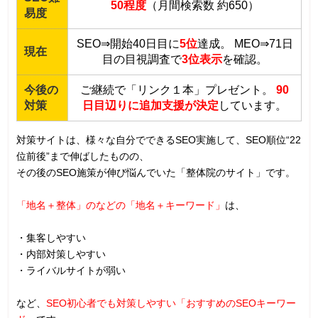
50程度
（月間検索数 約650）
易度
SEO⇒開始40日目に
5位
達成。
MEO⇒71日
現在
目の目視調査で
3位表示
を確認。
今後の
ご継続で「リンク１本」プレゼント。
90
対策
日目辺りに追加支援が決定
しています。
対策サイトは、様々な自分でできるSEO実施して、SEO順位“22
位前後”まで伸ばしたものの、
その後のSEO施策が伸び悩んでいた「整体院のサイト」です。
「地名＋整体」のなどの「地名＋キーワード」
は、
・集客しやすい
・内部対策しやすい
・ライバルサイトが弱い
など、
SEO初心者でも対策しやすい「おすすめのSEOキーワー