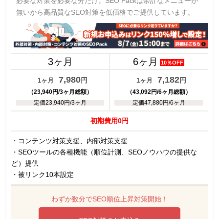
必要な対策を必要な分だけ。SEO Packは余計なメニューが
無いから高品質なSEO対策を低価格でご提供しています。
3ヶ月
6ヶ月
10％OFF
7,980
7,182
円
円
1ヶ月
1ヶ月
（23,940円/3ヶ月総額）
（43,092円/6ヶ月総額）
定価23,940円/3ヶ月
定価47,880円/6ヶ月
初期費用0円
・コンテンツ対策支援、内部対策支援
・SEOツールの各種機能（順位計測、SEOノウハウの提供な
ど）提供
・被リンク10本設定
わずか数分でSEO順位上昇対策開始！