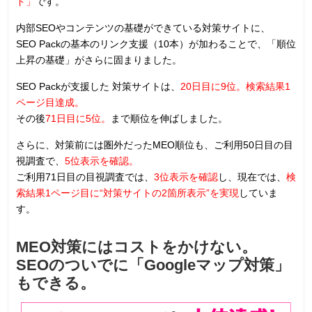
ド」
です。
内部SEOやコンテンツの基礎ができている対策サイトに、
SEO Packの基本のリンク支援（10本）が加わることで、「順位
上昇の基礎」がさらに固まりました。
SEO Packが支援した 対策サイトは、
20日目に9位。検索結果1
ページ目達成。
その後
71日目に5位。
まで順位を伸ばしました。
さらに、対策前には圏外だったMEO順位も、ご利用50日目の目
視調査で、
5位表示を確認。
ご利用71日目の目視調査では、
3位表示を確認
し、
現在では、
検
索結果1ページ目に“対策サイトの2箇所表示”を実現
していま
す。
MEO対策にはコストをかけない。
SEOのついでに「Googleマップ対策」
もできる。