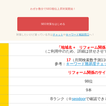
わずか数分でSEO順位上昇対策開始！
SEO対策をはじめる
対策したいけど迷っている方は
チャット
や
キーワード相談窓口
へ！
「地域名 + リフォーム関
（ご利用中のため、詳細は伏せさせ
17
（月間検索数予測11
参考：
キーワード難易度チェ
リフォーム関係のサイ
98位
9本
Bランク（※
seodoor
で確認でき