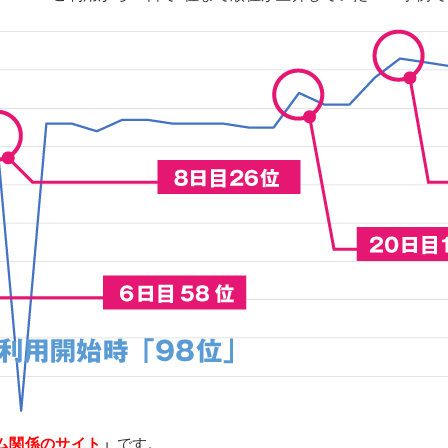
ム関係のサイト
」
です。