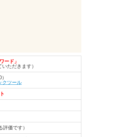
係ワード」
ていただきます）
0）
ックツール
ト
る評価です）