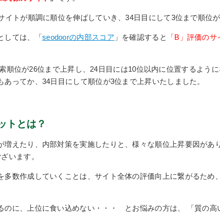
サイトが順調に順位を伸ばしていき、34日目にして3位まで順位
としては、「
seodoorの内部スコア
」を確認すると
「B」評価のサ
て検索順位が26位まで上昇し、24日目には10位以内に位置するよう
もあってか、34日目にして順位が3位まで上昇いたしました。
ットとは？
が増えたり、内部対策を実施したりと、様々な順位上昇要因があ
ございます。
を多数作成していくことは、サイト全体の評価向上に繋がるため
るのに、上位に食い込めない・・・ とお悩みの方は、 「質の高