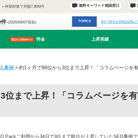
無料キーワード相談窓口
＋外部対策で月額7,980円
9件
TOPICS
8/3
| 63％が10位以内
(2026/08/07現在)
料金
上昇実績
選ばれる理由NO.1!
導入事例
>
約1ヶ月で98位から3位まで上昇！「コラムページを
ら3位まで上昇！「コラムページを
O Packご利用から34日で3位まで順位が上昇していたSEO事例