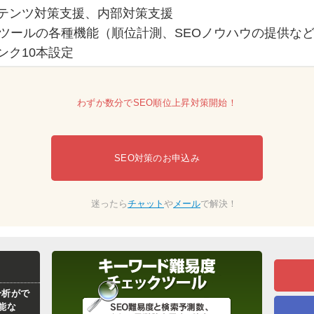
テンツ対策支援、内部対策支援
Oツールの各種機能（順位計測、SEOノウハウの提供な
ンク10本設定
わずか数分でSEO順位上昇対策開始！
SEO対策のお申込み
迷ったら
チャット
や
メール
で解決！
分析がで
能な