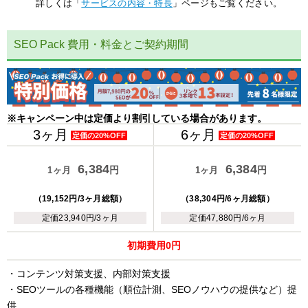
詳しくは「
サービスの内容・特長
」ページもご覧ください。
SEO Pack 費用・料金とご契約期間
※キャンペーン中は定価より割引している場合があります。
3ヶ月
6ヶ月
定価の20%OFF
定価の20%OFF
6,384
6,384
円
円
1ヶ月
1ヶ月
（19,152円/3ヶ月総額）
（38,304円/6ヶ月総額）
定価23,940円/3ヶ月
定価47,880円/6ヶ月
初期費用0円
・コンテンツ対策支援、内部対策支援
・SEOツールの各種機能（順位計測、SEOノウハウの提供など）提
供