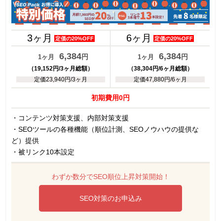
3ヶ月
6ヶ月
定価の20%OFF
定価の20%OFF
6,384
6,384
円
円
1ヶ月
1ヶ月
（19,152円/3ヶ月総額）
（38,304円/6ヶ月総額）
定価23,940円/3ヶ月
定価47,880円/6ヶ月
初期費用0円
・コンテンツ対策支援、内部対策支援
・SEOツールの各種機能（順位計測、SEOノウハウの提供な
ど）提供
・被リンク10本設定
わずか数分でSEO順位上昇対策開始！
SEO対策のお申込み