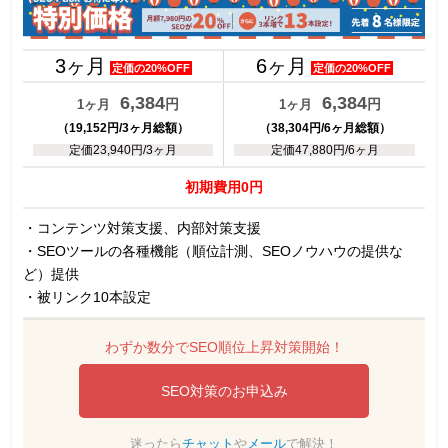
3ヶ月
6ヶ月
定価の20%OFF
定価の20%OFF
6,384
6,384
円
円
1ヶ月
1ヶ月
（19,152円/3ヶ月総額）
（38,304円/6ヶ月総額）
定価23,940円/3ヶ月
定価47,880円/6ヶ月
初期費用0円
・コンテンツ対策支援、内部対策支援
・SEOツールの各種機能（順位計測、SEOノウハウの提供な
ど）提供
・被リンク10本設定
わずか数分でSEO順位上昇対策開始！
SEO対策のお申込み
迷ったら
チャット
や
メール
で解決！