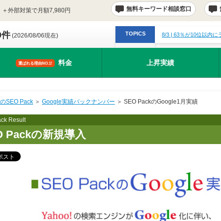
無料キーワード相談窓口
＋外部対策で月額7,980円
9件
TOPICS
8/3
| 63％が10位以内
(2026/08/06現在)
料金
上昇実績
選ばれる理由NO.1!
のSEO Pack
＞
Google実績バックナンバー
＞ SEO PackのGoogle1月実績
ck Result
O Packの新規導入