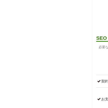
SE
必要な
契
お