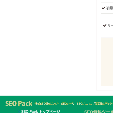
初
サ
SEO Pack トップページ
SEO無料ツー