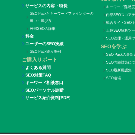
サービスの内容・特長
キーワード難易度
SEO Packとキーワードファインダーの
内部SEOスコア
違い・選び方
競合サイトSEO
外部SEOの詳細
上位SEO解析ツール
料金
SEO管理・運用ツー
ユーザーのSEO実績
SEOを学ぶ
SEO Pack導入事例
SEO Packの最
ご購入サポート
SEO内部対策に
よくある質問
SEO最新用語集
SEO対策FAQ
SEO道場
キーワード相談窓口
SEOパーソナル診断
サービス紹介資料[PDF]