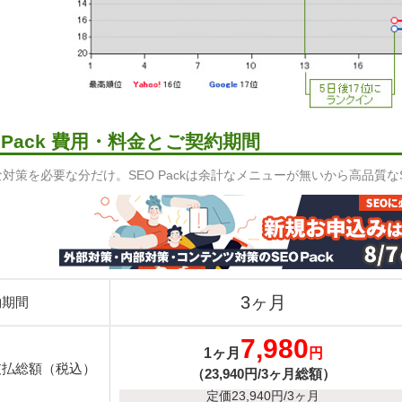
O Pack 費用・料金とご契約期間
対策を必要な分だけ。SEO Packは余計なメニューが無いから高品質
3ヶ月
約期間
7,980
1ヶ月
円
支払総額（税込）
（23,940円/3ヶ月総額）
定価23,940円/3ヶ月