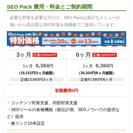
SEO Pack 費用・料金とご契約期間
必要な対策を必要な分だけ。SEO Packは余計なメニューが
無いから高品質なSEO対策を低価格でご提供しています。
3ヶ月
6ヶ月
定価の20%OFF
定価の20%OFF
6,384
6,384
円
円
1ヶ月
1ヶ月
（19,152円/3ヶ月総額）
（38,304円/6ヶ月総額）
定価23,940円/3ヶ月
定価47,880円/6ヶ月
初期費用0円
・コンテンツ対策支援、内部対策支援
・SEOツールの各種機能（順位計測、SEOノウハウの提供な
ど）提供
・被リンク10本設定