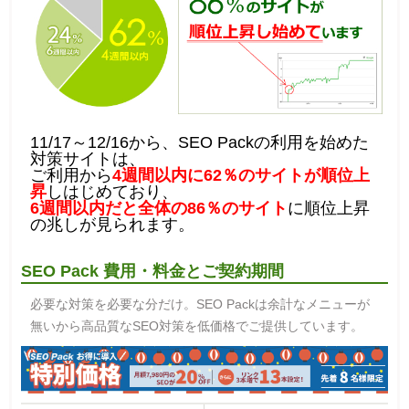
11/17～12/16から、SEO Packの利用を始めた
対策サイトは、
ご利用から
4週間以内に62％のサイトが順位上
昇
しはじめており、
6週間以内だと全体の86％のサイト
に順位上昇
の兆しが見られます。
SEO Pack 費用・料金とご契約期間
必要な対策を必要な分だけ。SEO Packは余計なメニューが
無いから高品質なSEO対策を低価格でご提供しています。