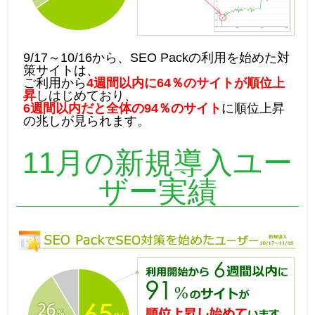
9/17～10/16から、SEO Packの利用を始めた対
策サイトは、
ご利用から
4週間以内に64％のサイトが順位上
昇
しはじめており、
6週間以内だと全体の94％のサイト
に順位上昇
の兆しが見られます。
11月の新規導入ユー
ザー実績