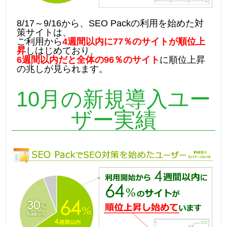
8/17～9/16から、SEO Packの利用を始めた対
策サイトは、
ご利用から
4週間以内に77％のサイトが順位上
昇
しはじめており、
6週間以内だと全体の96％のサイト
に順位上昇
の兆しが見られます。
10月の新規導入ユー
ザー実績