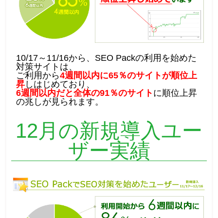
10/17～11/16から、SEO Packの利用を始めた
対策サイトは、
ご利用から
4週間以内に65％のサイトが順位上
昇
しはじめており、
6週間以内だと全体の91％のサイト
に順位上昇
の兆しが見られます。
12月の新規導入ユー
ザー実績