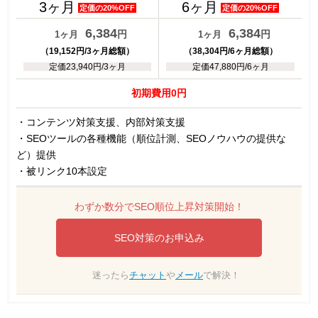
3ヶ月
6ヶ月
定価の20%OFF
定価の20%OFF
6,384
6,384
円
円
1ヶ月
1ヶ月
（19,152円/3ヶ月総額）
（38,304円/6ヶ月総額）
定価23,940円/3ヶ月
定価47,880円/6ヶ月
初期費用0円
・コンテンツ対策支援、内部対策支援
・SEOツールの各種機能（順位計測、SEOノウハウの提供な
ど）提供
・被リンク10本設定
わずか数分でSEO順位上昇対策開始！
SEO対策のお申込み
迷ったら
チャット
や
メール
で解決！