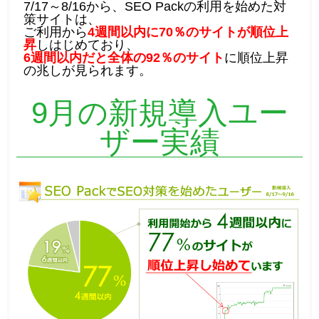
7/17～8/16から、SEO Packの利用を始めた対
策サイトは、
ご利用から
4週間以内に70％のサイトが順位上
昇
しはじめており、
6週間以内だと全体の92％のサイト
に順位上昇
の兆しが見られます。
9月の新規導入ユー
ザー実績