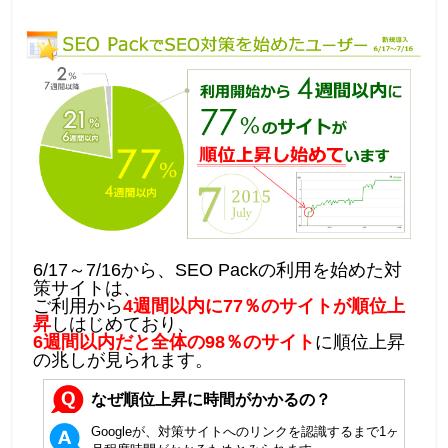
6/17～7/16から、SEO Packの利用を始めた対
策サイトは、
ご利用から
4週間以内に77％のサイトが順位上
昇
しはじめており、
6週間以内だと全体の98％のサイト
に順位上昇
の兆しが見られます。
なぜ順位上昇に時間がかかるの？
Googleが、対策サイトへのリンクを認識するまで1ヶ