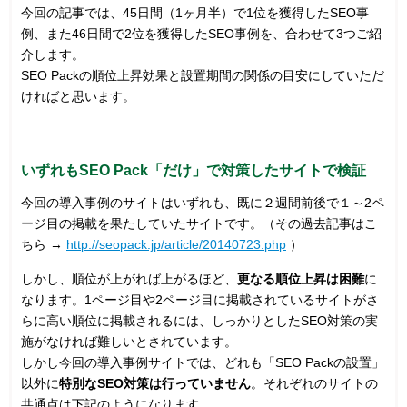
今回の記事では、45日間（1ヶ月半）で1位を獲得したSEO事
例、また46日間で2位を獲得したSEO事例を、合わせて3つご紹
介します。
SEO Packの順位上昇効果と設置期間の関係の目安にしていただ
ければと思います。
いずれもSEO Pack「だけ」で対策したサイトで検証
今回の導入事例のサイトはいずれも、既に２週間前後で１～2ペ
ージ目の掲載を果たしていたサイトです。（その過去記事はこ
ちら →
http://seopack.jp/article/20140723.php
）
しかし、順位が上がれば上がるほど、
更なる順位上昇は困難
に
なります。1ページ目や2ページ目に掲載されているサイトがさ
らに高い順位に掲載されるには、しっかりとしたSEO対策の実
施がなければ難しいとされています。
しかし今回の導入事例サイトでは、どれも「SEO Packの設置」
以外に
特別なSEO対策は行っていません
。それぞれのサイトの
共通点は下記のようになります。