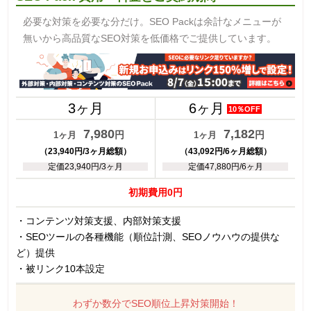
必要な対策を必要な分だけ。SEO Packは余計なメニューが
無いから高品質なSEO対策を低価格でご提供しています。
3ヶ月
6ヶ月
10％OFF
7,980
7,182
円
円
1ヶ月
1ヶ月
（23,940円/3ヶ月総額）
（43,092円/6ヶ月総額）
定価23,940円/3ヶ月
定価47,880円/6ヶ月
初期費用0円
・コンテンツ対策支援、内部対策支援
・SEOツールの各種機能（順位計測、SEOノウハウの提供な
ど）提供
・被リンク10本設定
わずか数分でSEO順位上昇対策開始！