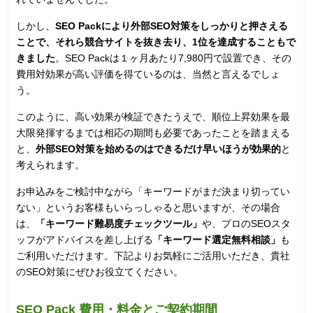
しかし、
SEO Packにより外部SEO対策をしっかりと押さえる
ことで、それら競合サイトを抜き去り、1位を達成することもで
きました
。SEO Packは１ヶ月あたり7,980円で設置でき、その
費用対効果が高い評価を得ているのは、当然と言えるでしょ
う。
このように、高い効果が検証できたうえで、順位上昇効果を最
大限発揮するまでは相応の期間も必要であったことを踏まえる
と、
外部SEO対策を始めるのはできるだけ早いほうが効果的
と
考えられます。
お申込みをご検討中ながら「キーワードがまだ決まり切ってい
ない」というお客様もいらっしゃると思いますが、その場合
は、
「キーワード難易度チェックツール」
や、プロのSEOスタ
ッフがアドバイスを差し上げる
「キーワード選定無料相談」
も
ご利用いただけます。下記よりお気軽にご活用いただき、貴社
のSEO対策にぜひお役立てください。
SEO Pack 費用・料金とご契約期間