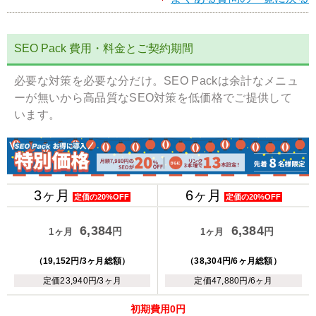
SEO Pack 費用・料金とご契約期間
必要な対策を必要な分だけ。SEO Packは余計なメニュ
ーが無いから高品質なSEO対策を低価格でご提供して
います。
3ヶ月
6ヶ月
定価の20%OFF
定価の20%OFF
6,384
6,384
円
円
1ヶ月
1ヶ月
（19,152円/3ヶ月総額）
（38,304円/6ヶ月総額）
定価23,940円/3ヶ月
定価47,880円/6ヶ月
初期費用0円