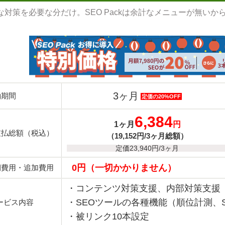
な対策を必要な分だけ。SEO Packは余計なメニューが無い
3ヶ月
約期間
定価の20%OFF
6,384
1ヶ月
円
支払総額（税込）
（19,152円/3ヶ月総額）
定価23,940円/3ヶ月
0円（一切かかりません）
期費用・追加費用
・コンテンツ対策支援、内部対策支援
・SEOツールの各種機能（順位計測、
ービス内容
・被リンク10本設定