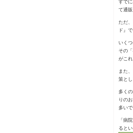
すでに
て通販
ただ、
ド』で
いくつ
その「
がこれ
また、
策とし
多くの
りのお
多いで
「病院
るとい