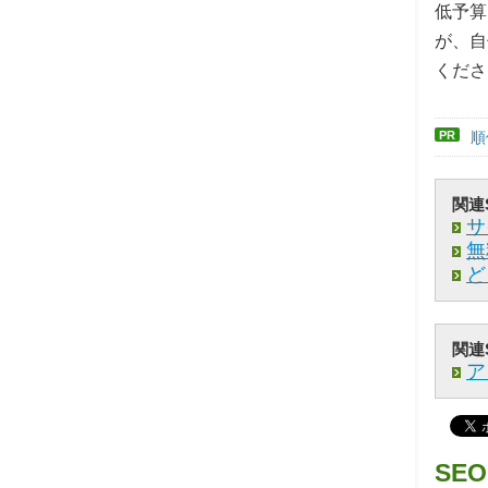
低予算
が、自
くださ
PR
順
関連
サ
無
ど
関連
ア
SE