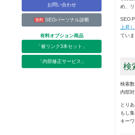
お問い合わせ
め、リ
SEO
SEOパーソナル診断
無料
上昇し
ていま
有料オプション商品
「被リンク3本セット」
「内部修正サービス」
検
検索数
内部対
とりあ
もし集
キーワ