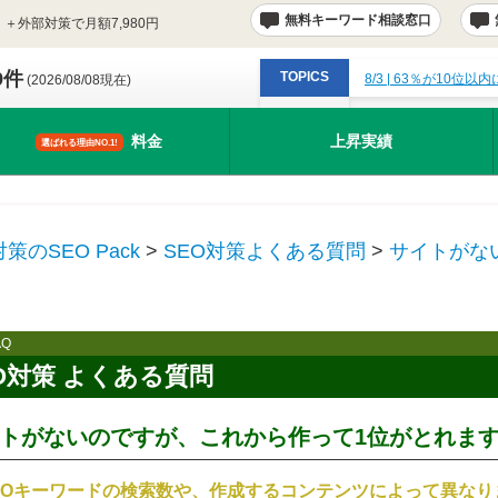
無料キーワード相談窓口
＋外部対策で月額7,980円
9件
TOPICS
8/3
| 63％が10位
(2026/08/08現在)
料金
上昇実績
選ばれる理由NO.1!
対策のSEO Pack
>
SEO対策よくある質問
>
サイトがな
AQ
O対策 よくある質問
トがないのですが、これから作って1位がとれま
EOキーワードの検索数や、作成するコンテンツによって異なり