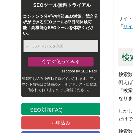
SEOツール無料トライアル
コンテンツ分析や内部SEO対策、競合分
サイト
析ができるSEOツールが7日間体験可
「
サイ
能！高機能なSEOツールを体験くださ
い。
検
seodoor by SEO Pack
検索数
登録申し込み後自動でログインされます。アカ
例えば
ウント情報はご登録のメールアドレスへ自動送
「検索
信されておりますのでご確認ください。
なりま
SEO対策FAQ
しかし
だけで
お申込み
検索数