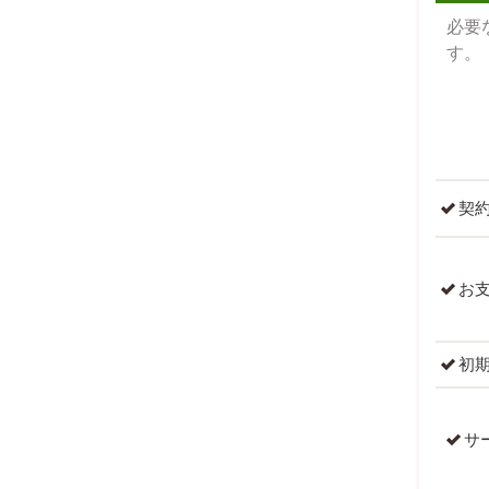
必要
す。
契
お
初
サ