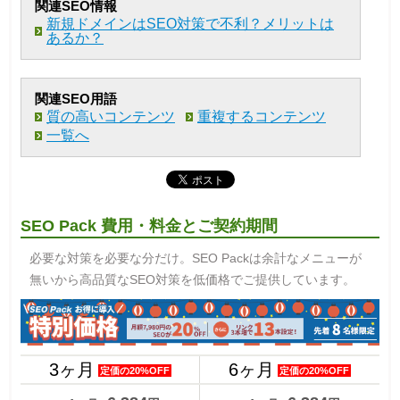
関連SEO情報
新規ドメインはSEO対策で不利？メリットは
あるか？
関連SEO用語
質の高いコンテンツ
重複するコンテンツ
一覧へ
SEO Pack 費用・料金とご契約期間
必要な対策を必要な分だけ。SEO Packは余計なメニューが
無いから高品質なSEO対策を低価格でご提供しています。
3ヶ月
6ヶ月
定価の20%OFF
定価の20%OFF