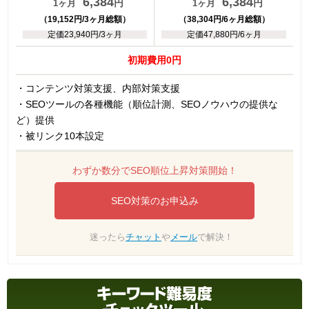
6,384
6,384
円
円
1ヶ月
1ヶ月
（19,152円/3ヶ月総額）
（38,304円/6ヶ月総額）
定価23,940円/3ヶ月
定価47,880円/6ヶ月
初期費用0円
・コンテンツ対策支援、内部対策支援
・SEOツールの各種機能（順位計測、SEOノウハウの提供な
ど）提供
・被リンク10本設定
わずか数分でSEO順位上昇対策開始！
SEO対策のお申込み
迷ったら
チャット
や
メール
で解決！