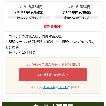
6,384
6,384
円
円
1ヶ月
1ヶ月
（19,152円/3ヶ月総額）
（38,304円/6ヶ月総額）
定価23,940円/3ヶ月
定価47,880円/6ヶ月
初期費用0円
・コンテンツ対策支援、内部対策支援
・SEOツールの各種機能（順位計測、SEOノウハウの提供な
ど）提供
・被リンク10本設定
わずか数分でSEO順位上昇対策開始！
SEO対策のお申込み
迷ったら
チャット
や
メール
で解決！