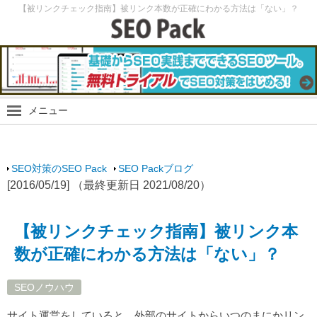
【被リンクチェック指南】被リンク本数が正確にわかる方法は「ない」？
メニュー
SEO Packブログ
SEO最新情報
SEO対策のSEO Pack
SEO Packブログ
SEO実験
[2016/05/19] （最終更新日 2021/08/20）
SEOノウハウ
スマホ・モバイルSEO
【被リンクチェック指南】被リンク本
SEO Packサイト
数が正確にわかる方法は「ない」？
SEOノウハウ
サイト運営をしていると、外部のサイトからいつのまにかリン