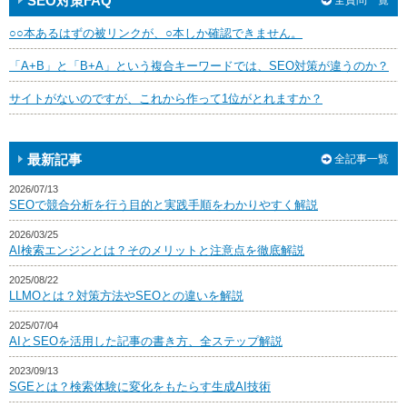
SEO対策FAQ
全質問一覧
○○本あるはずの被リンクが、○本しか確認できません。
「A+B」と「B+A」という複合キーワードでは、SEO対策が違うのか？
サイトがないのですが、これから作って1位がとれますか？
最新記事
全記事一覧
2026/07/13
SEOで競合分析を行う目的と実践手順をわかりやすく解説
2026/03/25
AI検索エンジンとは？そのメリットと注意点を徹底解説
2025/08/22
LLMOとは？対策方法やSEOとの違いを解説
2025/07/04
AIとSEOを活用した記事の書き方、全ステップ解説
2023/09/13
SGEとは？検索体験に変化をもたらす生成AI技術