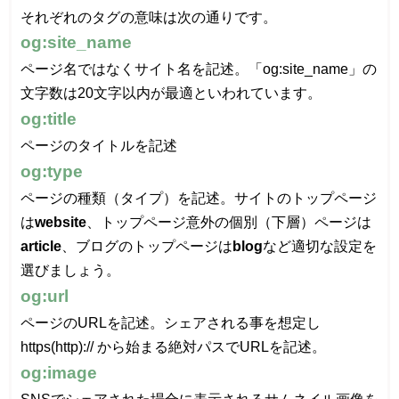
それぞれのタグの意味は次の通りです。
og:site_name
ページ名ではなくサイト名を記述。「og:site_name」の
文字数は20文字以内が最適といわれています。
og:title
ページのタイトルを記述
og:type
ページの種類（タイプ）を記述。サイトのトップページ
は
website
、トップページ意外の個別（下層）ページは
article
、ブログのトップページは
blog
など適切な設定を
選びましょう。
og:url
ページのURLを記述。シェアされる事を想定し
https(http):// から始まる絶対パスでURLを記述。
og:image