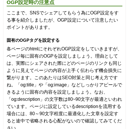
OGP設定時の注意点
ここまで、SNSでシェアしてもらう為にOGP設定をす
る事を紹介しましたが、OGP設定について注意したい
ポイントがあります。
固有のOGPタグを設定する
各ページのhtmlにそれぞれOGP設定をしていきますが、
ページ毎に固有のOGPを設定しましょう。理由として
は、実際にシェアされた際にどのページのリンクも同じ
ように見えてページの内容が上手く伝わらず機会損失に
繋がります。このあたりはSEO対策と同じ考え方です
ね。「og:title」や「og:image」などしっかりアピールで
きるように固有の内容を設定しましょう。なお、
「og:description」の文字数は80~90文字が最適といわれ
ています。ページに設定しているdescriptionを流用する
場合には、80～90文字程度に最適化した文章を設定す
ると途中で省略される心配がないので確認してみてくだ
さい。