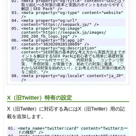
<meta property="og:title" content="SEOとは？
取り組むべき対策の基本と実践のポイントをわかりやすく
解説｜SEO Pack" />
<meta property="og:type" content="website"
/>
<meta property="og:url"
content="https://seopack.jp/" />
<meta property="og:image"
content="https://seopack.jp/images/
200_200_fb_logo.jpg" />
<meta property="fb:app_id"
content="382020928538609" />
<meta property="og:description"
content="SEO対策の基本的な考え方から実践方法までポ
イントを解説するSEO Packは初心者でも簡単に基礎対策
が可能なツール付サービス。「内部対策」「コンテンツ対
策」「外部対策」が実施でき、初めての対策に最適。「こ
れからSEO対策を始めたい!」とお考えの方に対策の進め方
をご紹介。"/>
<meta property="og:locale" content="ja_JP"
/>
X（旧Twitter）特有の設定
X（旧Twitter）に対応する為にはX（旧Twitter）用の記
載を追加します。
<meta name="twitter:card" content="Twitterカー
ドの種類" />