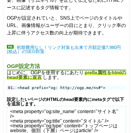
要、画像（サムネイル）を正しく伝えるためにHTMLソ
ースに記述するタグ情報です。
OGPが設定されていと、SNS上でページのタイトルや
URL、画像情報がユーザーの目にとまり、クリック率の
上昇に伴うアクセス数の向上が期待できます。
PR
初期費用なし！リンク対策も出来て月額定価7,980円
(税込）のSEO対策
OGP設定方法
はじめに、OGPを使用するにあたり
prefix属性をhtmlの
head要素に宣言
します。
<head prefix="og: http://ogp.me/ns#">
設定したいページのHTMLのhead要素内にmetaタグで以下
を追加します。
<meta property="og:site_name" content="サイト名"
/>
<meta property="og:title" content="タイトル" />
<meta property="og:type" content="トップページは
website、個別（下層）ページはarticle" />