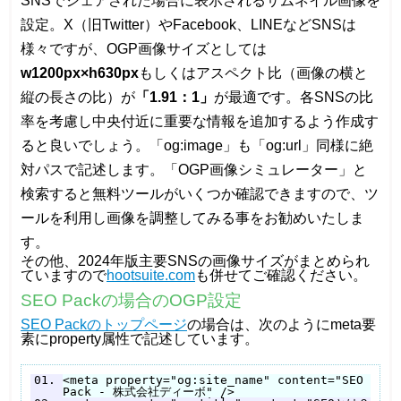
SNSでシェアされた場合に表示されるサムネイル画像を
設定。X（旧Twitter）やFacebook、LINEなどSNSは
様々ですが、OGP画像サイズとしては
w1200px×h630px
もしくはアスペクト比（画像の横と
縦の長さの比）が
「1.91：1」
が最適です。各SNSの比
率を考慮し中央付近に重要な情報を追加するよう作成す
ると良いでしょう。「og:image」も「og:url」同様に絶
対パスで記述します。「OGP画像シミュレーター」と
検索すると無料ツールがいくつか確認できますので、ツ
ールを利用し画像を調整してみる事をお勧めいたしま
す。
その他、2024年版主要SNSの画像サイズがまとめられ
ていますので
hootsuite.com
も併せてご確認ください。
SEO Packの場合のOGP設定
SEO Packのトップページ
の場合は、次のようにmeta要
素にproperty属性で記述しています。
<meta property="og:site_name" content="SEO
Pack - 株式会社ディーボ" />