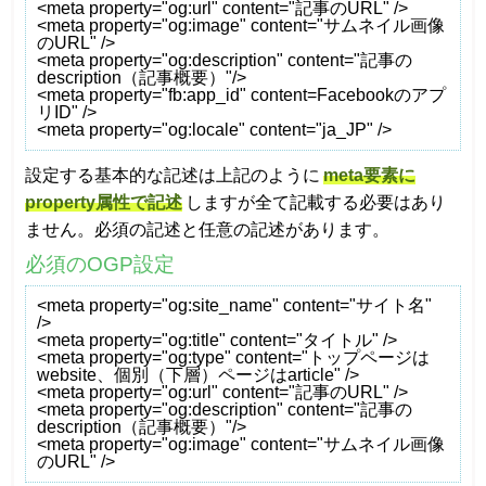
<meta property="og:url" content="記事のURL" />
<meta property="og:image" content="サムネイル画像
のURL" />
<meta property="og:description" content="記事の
description（記事概要）"/>
<meta property="fb:app_id" content=Facebookのアプ
リID" />
<meta property="og:locale" content="ja_JP" />
設定する基本的な記述は上記のように
meta要素に
property属性で記述
しますが全て記載する必要はあり
ません。必須の記述と任意の記述があります。
必須のOGP設定
<meta property="og:site_name" content="サイト名"
/>
<meta property="og:title" content="タイトル" />
<meta property="og:type" content="トップページは
website、個別（下層）ページはarticle" />
<meta property="og:url" content="記事のURL" />
<meta property="og:description" content="記事の
description（記事概要）"/>
<meta property="og:image" content="サムネイル画像
のURL" />