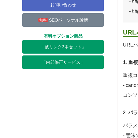
- h
お問い合わせ
- h
SEOパーソナル診断
無料
UR
有料オプション商品
URL
「被リンク3本セット」
「内部修正サービス」
1. 
重複コ
- ca
コンソ
2. 
パラメ
- 意