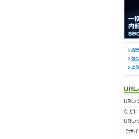
内部
競合
上位
UR
URL
などに
URL
でポイ