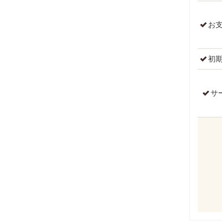
お
初
サ