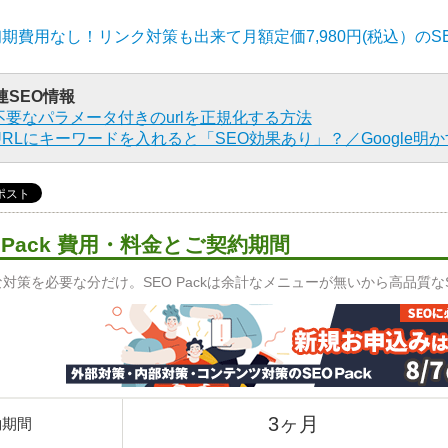
初期費用なし！リンク対策も出来て月額定価7,980円(税込）のS
連SEO情報
不要なパラメータ付きのurlを正規化する方法
URLにキーワードを入れると「SEO効果あり」？／Google明か
O Pack 費用・料金とご契約期間
対策を必要な分だけ。SEO Packは余計なメニューが無いから高品質
3ヶ月
約期間