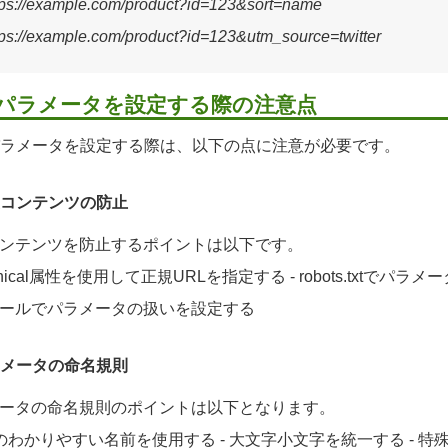
ttps://example.com/product?id=123&sort=name
ttps://example.com/product?id=123&utm_source=twitter
Lパラメータを設定する際の注意点
パラメータを設定する際は、以下の点に注意が必要です。
重複コンテンツの防止
ンテンツを防止するポイントは以下です。
nonical属性を使用して正規URLを指定する - robots.txtでパ
ールでパラメータの扱いを設定する
パラメータの命名規則
ータの命名規則のポイントは以下となります。
味のわかりやすい名前を使用する - 大文字小文字を統一する - 