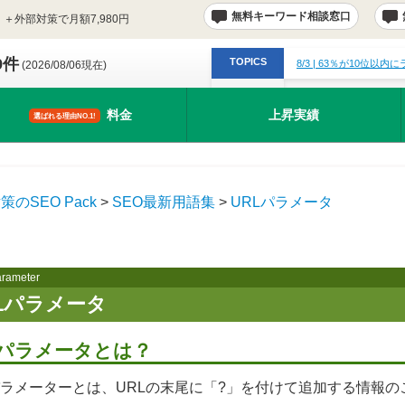
無料キーワード相談窓口
＋外部対策で月額7,980円
9件
TOPICS
8/3
| 63％が10位以内
(2026/08/06現在)
料金
上昇実績
選ばれる理由NO.1!
策のSEO Pack
>
SEO最新用語集
>
URLパラメータ
rameter
Lパラメータ
Lパラメータとは？
パラメーターとは、URLの末尾に「?」を付けて追加する情報の