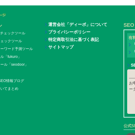
運営会社「ディーボ」について
ル
SE
プライバシーポリシー
チェックツール
有
特定商取引法に基づく表記
チェックツール
サイトマップ
キーワード予測ツール
「fukuro」
ル「seodoor」
S
新SEO情報ブログ
お
ついてまとめ
ー
公式S