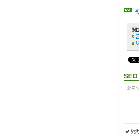
PR
関
SE
必要な
契