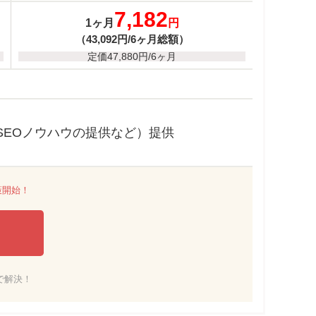
7,182
1ヶ月
円
（43,092円/6ヶ月総額）
定価47,880円/6ヶ月
SEOノウハウの提供など）提供
策開始！
で解決！