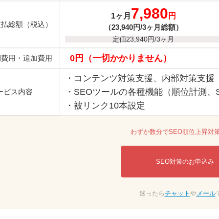
7,980
1ヶ月
円
支払総額（税込）
（23,940円/3ヶ月総額）
定価23,940円/3ヶ月
0円（一切かかりません）
期費用・追加費用
・コンテンツ対策支援、内部対策支援
・SEOツールの各種機能（順位計測、
ービス内容
・被リンク10本設定
わずか数分でSEO順位上昇対
SEO対策のお申込み
迷ったら
チャット
や
メール