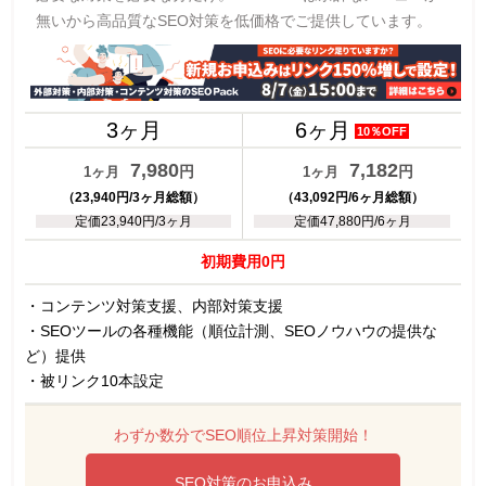
無いから高品質なSEO対策を低価格でご提供しています。
3ヶ月
6ヶ月
10％OFF
7,980
7,182
円
円
1ヶ月
1ヶ月
（23,940円/3ヶ月総額）
（43,092円/6ヶ月総額）
定価23,940円/3ヶ月
定価47,880円/6ヶ月
初期費用0円
・コンテンツ対策支援、内部対策支援
・SEOツールの各種機能（順位計測、SEOノウハウの提供な
ど）提供
・被リンク10本設定
わずか数分でSEO順位上昇対策開始！
SEO対策のお申込み