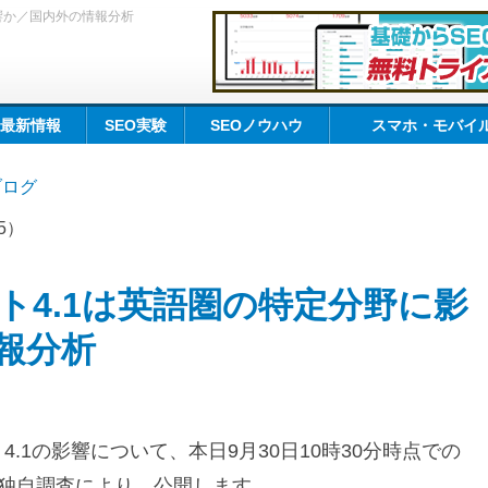
響か／国内外の情報分析
O最新情報
SEO実験
SEOノウハウ
スマホ・モバイル
kブログ
15）
ト4.1は英語圏の特定分野に影
報分析
.1の影響について、本日9月30日10時30分時点での
タと独自調査により、公開します。