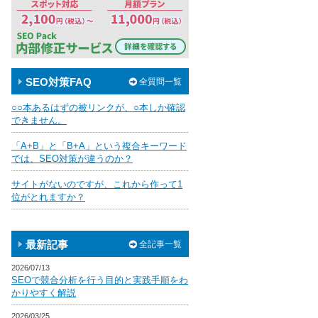
SEO対策FAQ
全質問一覧
○○本あるはずの被リンクが、○本しか確認
できません。
「A+B」と「B+A」という複合キーワード
では、SEO対策が違うのか？
サイトがないのですが、これから作って1
位がとれますか？
最新記事
全記事一覧
2026/07/13
SEOで競合分析を行う目的と実践手順をわ
かりやすく解説
2026/03/25