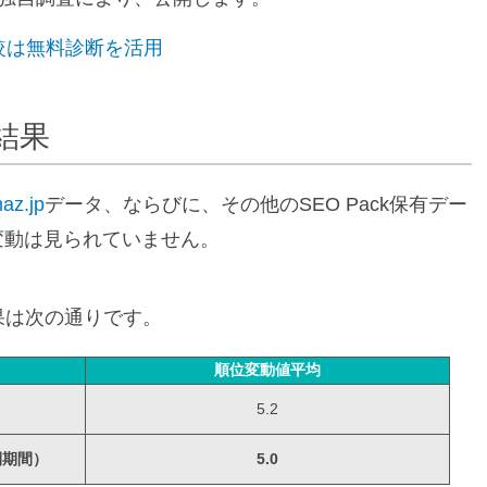
較は無料診断を活用
結果
az.jp
データ、ならびに、その他のSEO Pack保有デー
変動は見られていません。
結果は次の通りです。
順位変動値平均
5.2
開期間）
5.0