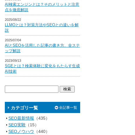
AI検索エンジンとは？そのメリットと注意
点を徹底解説
2025/08/22
LLMOとは？対策方法やSEOとの違いを解
説
2025/07/04
AIとSEOを活用した記事の書き方、全ステ
ップ解説
2023/09/13
SGEとは？検索体験に変化をもたらす生成
AI技術
カテゴリ一覧
全記事一覧
SEO最新情報
（435）
SEO実験
（15）
SEOノウハウ
（440）