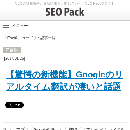
SEOの研究成果と最新情報を公開していく【SEO Packブログ】
メニュー
SEO Packブログ
「IT全般」カテゴリの記事一覧
SEO最新情報
IT全般
SEO実験
[2017/01/26]
SEOノウハウ
スマホ・モバイルSEO
【驚愕の新機能】Googleのリ
SEO Packサイト
アルタイム翻訳が凄いと話題
スマホアプリ「Google翻訳」に新機能「リアルタイムカメラ翻