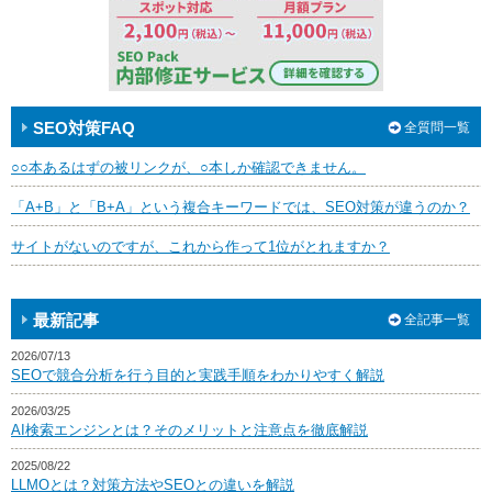
SEO対策FAQ
全質問一覧
○○本あるはずの被リンクが、○本しか確認できません。
「A+B」と「B+A」という複合キーワードでは、SEO対策が違うのか？
サイトがないのですが、これから作って1位がとれますか？
最新記事
全記事一覧
2026/07/13
SEOで競合分析を行う目的と実践手順をわかりやすく解説
2026/03/25
AI検索エンジンとは？そのメリットと注意点を徹底解説
2025/08/22
LLMOとは？対策方法やSEOとの違いを解説