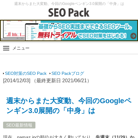
週末からまた大変動、今回のGoogleペンギン3.0展開の「中身」は
メニュー
SEO Packブログ
SEO最新情報
SEO対策のSEO Pack
SEO Packブログ
SEO実験
[2014/12/03] （最終更新日 2021/06/21）
SEOノウハウ
スマホ・モバイルSEO
週末からまた大変動、今回のGoogleペ
SEO Packサイト
ンギン3.0展開の「中身」は
SEO最新情報
現在、namaz.jpの順位が大きく動いており、
先週末（11/29）か