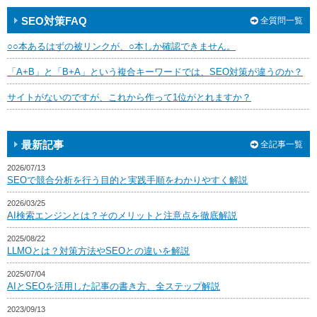
SEO対策FAQ
全質問一覧
○○本あるはずの被リンクが、○本しか確認できません。
「A+B」と「B+A」という複合キーワードでは、SEO対策が違うのか？
サイトがないのですが、これから作って1位がとれますか？
最新記事
全記事一覧
2026/07/13
SEOで競合分析を行う目的と実践手順をわかりやすく解説
2026/03/25
AI検索エンジンとは？そのメリットと注意点を徹底解説
2025/08/22
LLMOとは？対策方法やSEOとの違いを解説
2025/07/04
AIとSEOを活用した記事の書き方、全ステップ解説
2023/09/13