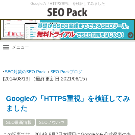
Googleの「HTTPS重視」を検証してみました
メニュー
SEO Packブログ
SEO最新情報
SEO対策のSEO Pack
SEO Packブログ
SEO実験
[2014/08/13] （最終更新日 2021/06/15）
SEOノウハウ
スマホ・モバイルSEO
Googleの「HTTPS重視」を検証してみ
SEO Packサイト
ました
SEO最新情報
SEOノウハウ
この記事では、2014年8月7日木曜日にGoogleから公式発表のあ