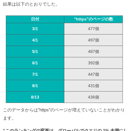
結果は以下のとおりでした。
日付
“https”のページの数
3/1
477個
4/1
497個
5/1
487個
6/1
392個
7/1
447個
8/1
431個
8/13
436個
このデータからは”https”のページが増えていないことがわかり
ます。
“このランキングの変更は、グローバルでクエリの 1% 未満にし