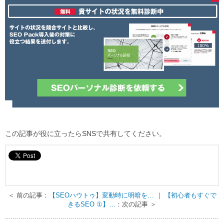
この記事が役に立ったらSNSで共有してください。
＜ 前の記事：
【SEOハウトゥ】変動時に明暗を…
｜
【初心者もすぐで
きるSEO ①】…
：次の記事 ＞