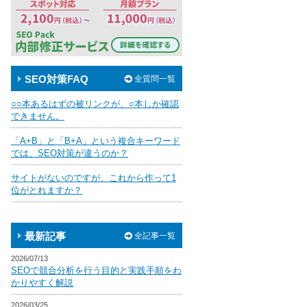
SEO対策FAQ
全質問一覧
○○本あるはずの被リンクが、○本しか確認
できません。
「A+B」と「B+A」という複合キーワード
では、SEO対策が違うのか？
サイトがないのですが、これから作って1
位がとれますか？
最新記事
全記事一覧
2026/07/13
SEOで競合分析を行う目的と実践手順をわ
かりやすく解説
2026/03/25