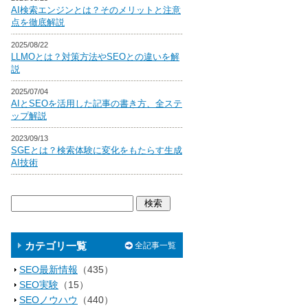
AI検索エンジンとは？そのメリットと注意
点を徹底解説
2025/08/22
LLMOとは？対策方法やSEOとの違いを解
説
2025/07/04
AIとSEOを活用した記事の書き方、全ステ
ップ解説
2023/09/13
SGEとは？検索体験に変化をもたらす生成
AI技術
カテゴリ一覧
全記事一覧
SEO最新情報
（435）
SEO実験
（15）
SEOノウハウ
（440）