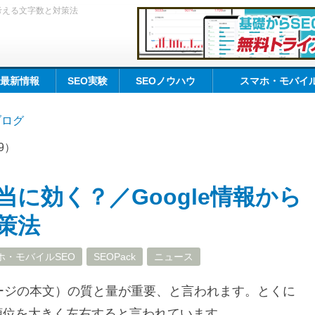
ら考える文字数と対策法
O最新情報
SEO実験
SEOノウハウ
スマホ・モバイル
kブログ
29）
当に効く？／Google情報から
対策法
ホ・モバイルSEO
SEOPack
ニュース
ージの本文）の質と量が重要、と言われます。とくに
順位を大きく左右すると言われています。