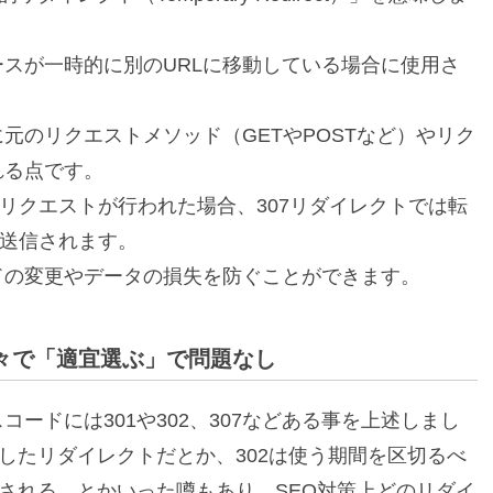
スが一時的に別のURLに移動している場合に使用さ
元のリクエストメソッド（GETやPOSTなど）やリク
れる点です。
Tリクエストが行われた場合、307リダイレクトでは転
て送信されます。
ドの変更やデータの損失を防ぐことができます。
々で「適宜選ぶ」で問題なし
ードには301や302、307などある事を上述しまし
定したリダイレクトだとか、302は使う期間を区切るべ
いされる、とかいった噂もあり、SEO対策上どのリダイ