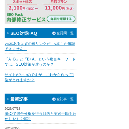
SEO対策FAQ
全質問一覧
○○本あるはずの被リンクが、○本しか確認
できません。
「A+B」と「B+A」という複合キーワード
では、SEO対策が違うのか？
サイトがないのですが、これから作って1
位がとれますか？
最新記事
全記事一覧
2026/07/13
SEOで競合分析を行う目的と実践手順をわ
かりやすく解説
2026/03/25