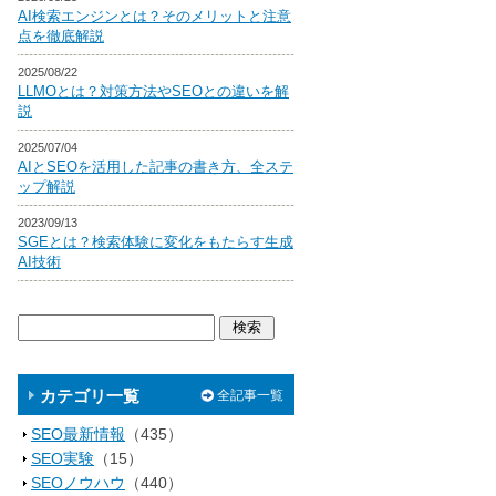
AI検索エンジンとは？そのメリットと注意
点を徹底解説
2025/08/22
LLMOとは？対策方法やSEOとの違いを解
説
2025/07/04
AIとSEOを活用した記事の書き方、全ステ
ップ解説
2023/09/13
SGEとは？検索体験に変化をもたらす生成
AI技術
カテゴリ一覧
全記事一覧
SEO最新情報
（435）
SEO実験
（15）
SEOノウハウ
（440）