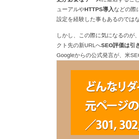
ューアルや
HTTPS導入
などの際
設定を経験した事もあるのでは
しかし、この際に気になるのが
クト先の新URLへ
SEO評価は引
Googleからの公式発言が、米