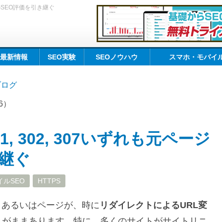
ジのSEO評価を引き継ぐ
O最新情報
SEO実験
SEOノウハウ
スマホ・モバイル
kブログ
06）
, 302, 307いずれも元ページ
き継ぐ
ルSEO
HTTPS
イトあるいはページが、時に
リダイレクトによるURL変
とがままあります。特に、多くのサイトがサイトリニ