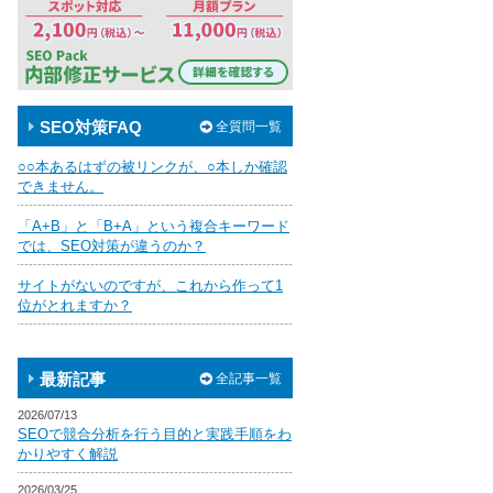
SEO対策FAQ
全質問一覧
○○本あるはずの被リンクが、○本しか確認
できません。
「A+B」と「B+A」という複合キーワード
では、SEO対策が違うのか？
サイトがないのですが、これから作って1
位がとれますか？
最新記事
全記事一覧
2026/07/13
SEOで競合分析を行う目的と実践手順をわ
かりやすく解説
2026/03/25