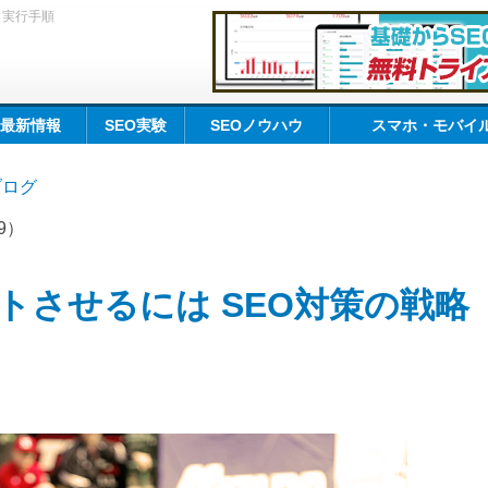
と実行手順
O最新情報
SEO実験
SEOノウハウ
スマホ・モバイル
kブログ
19）
トさせるには SEO対策の戦略