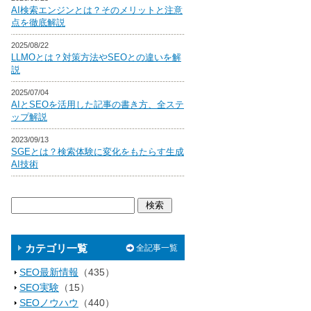
AI検索エンジンとは？そのメリットと注意
点を徹底解説
2025/08/22
LLMOとは？対策方法やSEOとの違いを解
説
2025/07/04
AIとSEOを活用した記事の書き方、全ステ
ップ解説
2023/09/13
SGEとは？検索体験に変化をもたらす生成
AI技術
カテゴリ一覧
全記事一覧
SEO最新情報
（435）
SEO実験
（15）
SEOノウハウ
（440）