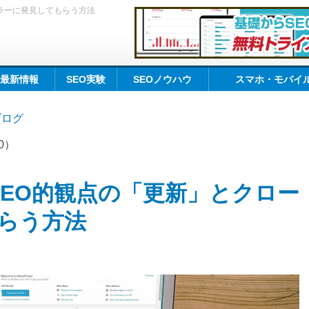
ラーに発見してもらう方法
O最新情報
SEO実験
SEOノウハウ
スマホ・モバイル
kブログ
20）
SEO的観点の「更新」とクロー
らう方法