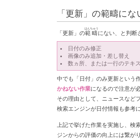
「更新」の範疇にな
はんちゅう
「更新」の
範疇
にない、と判断
日付のみ修正
画像のみ追加・差し替え
数ヵ所、または一行のテキ
中でも「日付」のみ更新という
かねない作業
になるので注意が
その理由として、ニュースなど
検索エンジンが日付情報も参考
上記で挙げた作業を実施し、検
ジンからの評価の向上には繋が