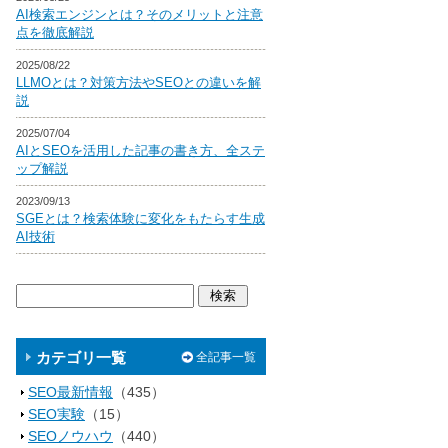
AI検索エンジンとは？そのメリットと注意
点を徹底解説
2025/08/22
LLMOとは？対策方法やSEOとの違いを解
説
2025/07/04
AIとSEOを活用した記事の書き方、全ステ
ップ解説
2023/09/13
SGEとは？検索体験に変化をもたらす生成
AI技術
カテゴリ一覧
全記事一覧
SEO最新情報
（435）
SEO実験
（15）
SEOノウハウ
（440）