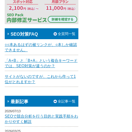
SEO対策FAQ
全質問一覧
○○本あるはずの被リンクが、○本しか確認
できません。
「A+B」と「B+A」という複合キーワード
では、SEO対策が違うのか？
サイトがないのですが、これから作って1
位がとれますか？
最新記事
全記事一覧
2026/07/13
SEOで競合分析を行う目的と実践手順をわ
かりやすく解説
2026/03/25