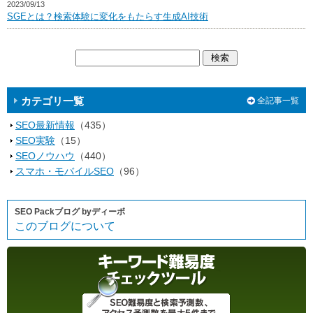
2023/09/13
SGEとは？検索体験に変化をもたらす生成AI技術
カテゴリ一覧
全記事一覧
SEO最新情報
（435）
SEO実験
（15）
SEOノウハウ
（440）
スマホ・モバイルSEO
（96）
SEO Packブログ byディーボ
このブログについて