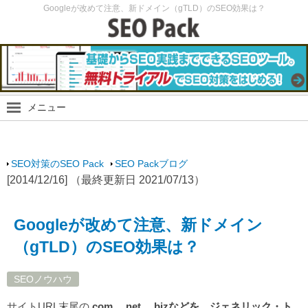
Googleが改めて注意、新ドメイン（gTLD）のSEO効果は？
メニュー
SEO Packブログ
SEO最新情報
SEO対策のSEO Pack
SEO Packブログ
SEO実験
[2014/12/16] （最終更新日 2021/07/13）
SEOノウハウ
スマホ・モバイルSEO
Googleが改めて注意、新ドメイン
SEO Packサイト
（gTLD）のSEO効果は？
SEOノウハウ
サイトURL末尾の
.com、.net、.bizなどを、ジェネリック・ト