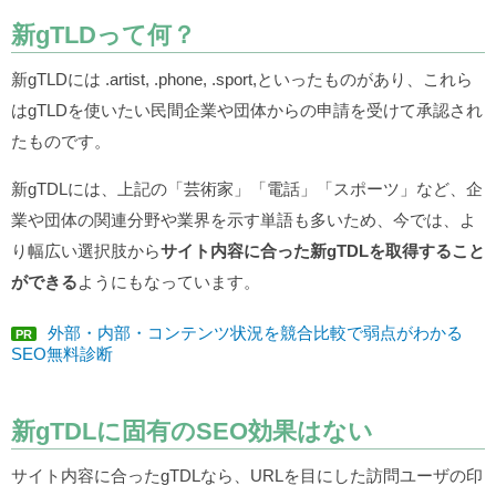
新gTLDって何？
新gTLDには .artist, .phone, .sport,といったものがあり、これら
はgTLDを使いたい民間企業や団体からの申請を受けて承認され
たものです。
新gTDLには、上記の「芸術家」「電話」「スポーツ」など、企
業や団体の関連分野や業界を示す単語も多いため、今では、よ
り幅広い選択肢から
サイト内容に合った新gTDLを取得すること
ができる
ようにもなっています。
外部・内部・コンテンツ状況を競合比較で弱点がわかる
PR
SEO無料診断
新gTDLに固有のSEO効果はない
サイト内容に合ったgTDLなら、URLを目にした訪問ユーザの印