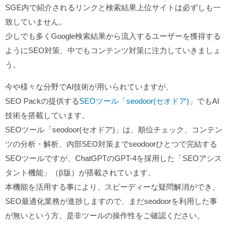
SGE内で紹介されるリンクと検索結果上位サイトは必ずしも一
致していません。
少しでも多くGoogle検索結果から流入するユーザーを獲得する
ようにSEO対策、中でもコンテンツ対策に注力していきましょ
う。
今や様々な分野でAI技術が用いられていますが、
SEO Packの提供する
SEOツール「seodoor(セオドア)」
でもAI
技術を搭載しています。
SEOツール「seodoor(セオドア)」は、順位チェック、コンテン
ツの分析・解析、内部SEO対策までseodoorひとつで完結する
SEOツールですが、ChatGPTのGPT-4を採用した「SEOアシス
タント機能」（β版）が搭載されています。
本機能を活用する事により、スピーディーな疑問解消ができ、
SEO最適化業務が進捗しますので、まだseodoorを利用した事
が無いという方、是非ツールの操作性をご確認ください。