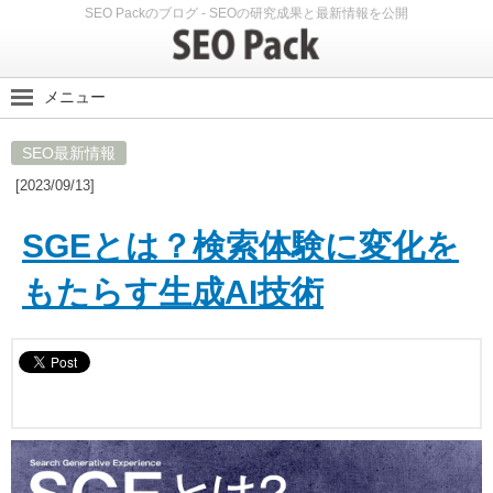
SEO Packのブログ - SEOの研究成果と最新情報を公開
メニュー
SEO Packブログ
SEO最新情報
SEO最新情報
[2023/09/13]
SEO実験
SEOノウハウ
SGEとは？検索体験に変化を
スマホ・モバイルSEO
もたらす生成AI技術
SEO Packサイト