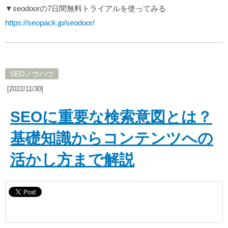
▼seodoorの7日間無料トライアルを使ってみる
https://seopack.jp/seodoor/
SEOノウハウ
[2022/11/30]
SEOに重要な検索意図とは？
基礎知識からコンテンツへの
活かし方まで解説