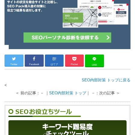
B!
Twitter
Facebook
はてブ
Pocket
LINE
SEO内部対策 トップに戻る
<
＜ 前の記事：－ ｜
SEO内部対策 トップ
｜ －：次の記事 ＞