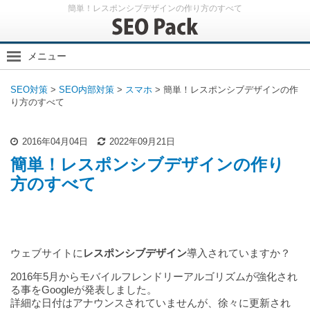
簡単！レスポンシブデザインの作り方のすべて
メニュー
SEO内部対策
SEO対策
>
SEO内部対策
>
スマホ
>
簡単！レスポンシブデザインの作
内部対策の基本
り方のすべて
内部リンク
クローラー対策
2016年04月04日
2022年09月21日
スマホ
簡単！レスポンシブデザインの作り
アナリティクス
方のすべて
その他
ウェブサイトに
レスポンシブデザイン
導入されていますか？
2016年5月からモバイルフレンドリーアルゴリズムが強化され
る事をGoogleが発表しました。
詳細な日付はアナウンスされていませんが、徐々に更新され