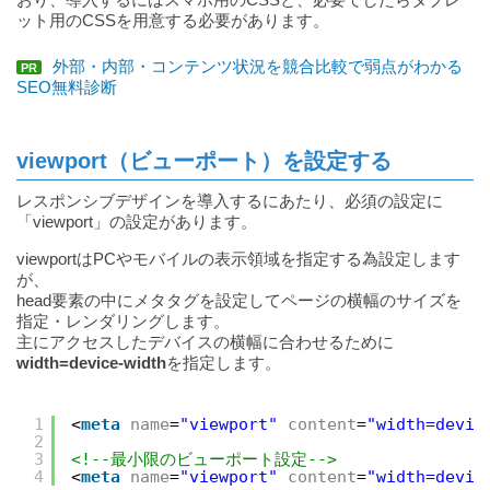
ット用のCSSを用意する必要があります。
外部・内部・コンテンツ状況を競合比較で弱点がわかる
PR
SEO無料診断
viewport（ビューポート）を設定する
レスポンシブデザインを導入するにあたり、必須の設定に
「viewport」の設定があります。
viewportはPCやモバイルの表示領域を指定する為設定します
が、
head要素の中にメタタグを設定してページの横幅のサイズを
指定・レンダリングします。
主にアクセスしたデバイスの横幅に合わせるために
width=device-width
を指定します。
1
<
meta
name
=
"viewport"
content
=
"width=devic
2
3
<!--最小限のビューポート設定-->
4
<
meta
name
=
"viewport"
content
=
"width=devic