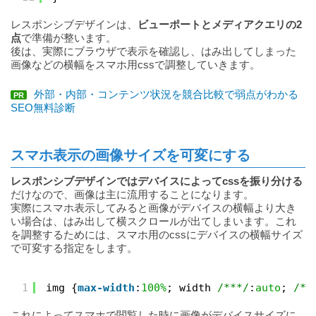
レスポンシブデザインは、
ビューポートとメディアクエリの2
点
で準備が整います。
後は、実際にブラウザで表示を確認し、はみ出してしまった
画像などの横幅をスマホ用cssで調整していきます。
外部・内部・コンテンツ状況を競合比較で弱点がわかる
PR
SEO無料診断
スマホ表示の画像サイズを可変にする
レスポンシブデザインではデバイスによってcssを振り分ける
だけなので、画像は主に流用することになります。
実際にスマホ表示してみると画像がデバイスの横幅より大き
い場合は、はみ出して横スクロールが出てしまいます。これ
を調整するためには、スマホ用のcssにデバイスの横幅サイズ
で可変する指定をします。
1
img {
max-width
:
100%
; width 
/***/
:
auto
; 
/*
これによってスマホで閲覧した時に画像がデバイスサイズに