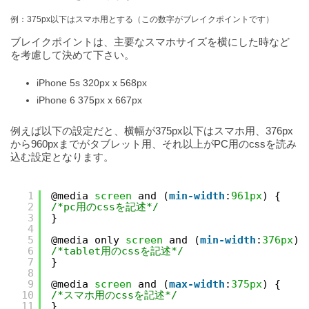
例：375px以下はスマホ用とする（この数字がブレイクポイントです）
ブレイクポイントは、主要なスマホサイズを横にした時など
を考慮して決めて下さい。
iPhone 5s 320px x 568px
iPhone 6 375px x 667px
例えば以下の設定だと、横幅が375px以下はスマホ用、376px
から960pxまでがタブレット用、それ以上がPC用のcssを読み
込む設定となります。
1
@media 
screen
and (
min-width
:
961px
) {
2
/*pc用のcssを記述*/
3
}
4
5
@media only 
screen
and (
min-width
:
376px
) 
6
/*tablet用のcssを記述*/
7
}
8
9
@media 
screen
and (
max-width
:
375px
) {
10
/*スマホ用のcssを記述*/
11
}