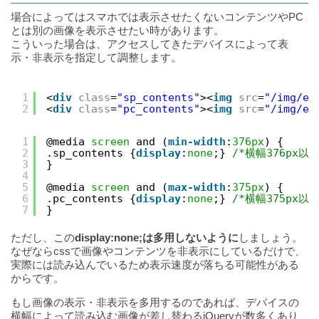
場合によってはスマホでは表示させたくないコンテンツやPC
とは別の画像を表示させたい時があります。
こういった場合は、アクセスしてきたデバイスによって表
示・非表示を指定して調整します。
1
<
div
class
=
"sp_contents"
><
img
src
=
"/img/ex
2
<
div
class
=
"pc_contents"
><
img
src
=
"/img/ex
1
@media 
screen
and (
min-width
:
376px
) {
2
.sp_contents {
display
:
none
;} 
/*横幅376px
3
}
4
5
@media 
screen
and (
max-width
:
375px
) {
6
.pc_contents {
display
:
none
;} 
/*横幅375px
7
}
ただし、この
display:none;は多用しないように
しましょう。
なぜならcssで画像やコンテンツを非表示にしているだけで、
実際には読み込んでいるため表示速度が落ちる可能性がある
からです。
もし画像の表示・非表示を多用するのであれば、デバイスの
横幅によって読み込む画像が差し替わるjQueryが数多くあり