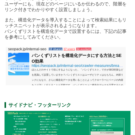
ユーザーにも、現在どのページにいるか伝わるので、階層を
リンク付きでわかりやすく設置しましょう。
また、構造化データを導入することによって検索結果にもリ
ッチスニペットが表示されるようになります。
パンくずリストを構造化データで設置するには、下記の記事
を参考にしてみてください。
seopack.jp/internal-seo
10 shares
17 users
34 pockets
パンくずリストを構造化データにする方法とSE
O効果
https://seopack.jp/internal-seo/crawler-measures/breadcrumbs-structured-data.php
ほとんどのサイトで目にするようになった、「パンくずリスト」ですがSEO対策など
を意識して設置していますか？パンくずリストはユーザビリティはもちろん、内部リ
ンクにもなり、さらに構造化データを用いることによってクローラーにページの内容
をより詳しく伝えることも可能です。パンくずリストに構造化データを設置するため
のマークアップは簡単なので、テストツールで正しく設置されているか確認して対策
しておきましょう。パンくずリストを構造化データにするメリットについては下記の
記事も参考にしてみてください。では、今回は...
サイドナビ・フッターリンク