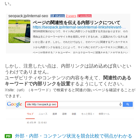
い。
seopack.jp/internal-seo
18 shares
2 users
2 pockets
ページの関連性を伝える内部リンクについて
https://seopack.jp/internal-seo/internal-links/relevant-page-internal-link.php
SEO内部対策のひとつで、サイト内に内部リンクを設置する方法がありますが、その
理由は主にクローラーがサイト内を巡回しやすくするため、と認識されている方も多
いかと思います。しかし、それだけではなく、そのページに関連するアンカーテキス
トから内部リンクを辿ることによって、サイト内にそのアンカーテキストに関連した
ページが存在することをユーザー、またはクローラーに認識させることができるとい
うメリットも考えられます。コンテンツ内の関連ワードからの内部リンクは、クロー
ラーがリンク先の内容を把握しやすくなるため...
しかし、注意したい点は、内部リンクは詰め込めば良いとい
うわけでありません。
ユーザビリティやコンテンツの内容を考えて、
関連性のある
キーワードで内部リンクを設置
するようにしてください。
※site:（url）（キーワード）で検索すると関連の強いページを確認することが
できます。
外部・内部・コンテンツ状況を競合比較で弱点がわかる
PR