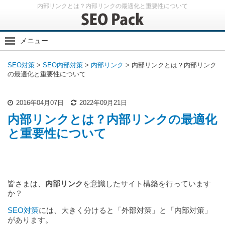
内部リンクとは？内部リンクの最適化と重要性について
メニュー
SEO内部対策
SEO対策
>
SEO内部対策
>
内部リンク
>
内部リンクとは？内部リンク
内部対策の基本
の最適化と重要性について
内部リンク
クローラー対策
2016年04月07日
2022年09月21日
スマホ
内部リンクとは？内部リンクの最適化
アナリティクス
と重要性について
その他
皆さまは、
内部リンク
を意識したサイト構築を行っています
か？
SEO対策
には、大きく分けると「外部対策」と「内部対策」
があります。