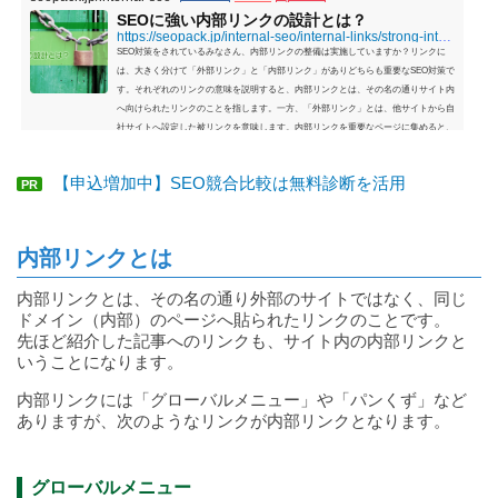
SEOに強い内部リンクの設計とは？
https://seopack.jp/internal-seo/internal-links/strong-internal-links-to-seo.php
SEO対策をされているみなさん、内部リンクの整備は実施していますか？リンクに
は、大きく分けて「外部リンク」と「内部リンク」がありどちらも重要なSEO対策で
す。それぞれのリンクの意味を説明すると、内部リンクとは、その名の通りサイト内
へ向けられたリンクのことを指します。一方、「外部リンク」とは、他サイトから自
社サイトへ設定した被リンクを意味します。内部リンクを重要なページに集めると、
そのページがサイト内で重要なページだとクローラーに認識させることができ、高い
評価によって上位表示することが期待できます。...
【申込増加中】SEO競合比較は無料診断を活用
PR
内部リンクとは
内部リンクとは、その名の通り外部のサイトではなく、同じ
ドメイン（内部）のページへ貼られたリンクのことです。
先ほど紹介した記事へのリンクも、サイト内の内部リンクと
いうことになります。
内部リンクには「グローバルメニュー」や「パンくず」など
ありますが、次のようなリンクが内部リンクとなります。
グローバルメニュー