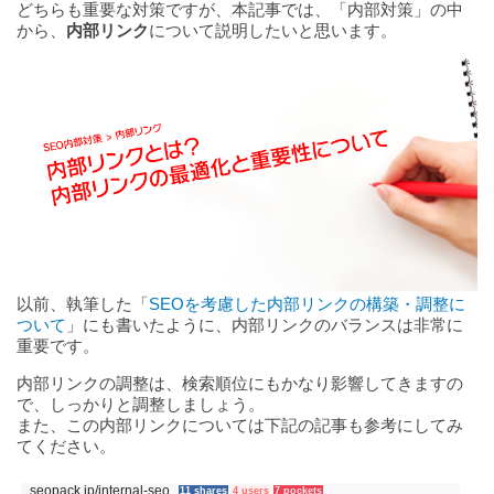
どちらも重要な対策ですが、本記事では、「内部対策」の中
から、
内部リンク
について説明したいと思います。
以前、執筆した「
SEOを考慮した内部リンクの構築・調整に
ついて
」にも書いたように、内部リンクのバランスは非常に
重要です。
内部リンクの調整は、検索順位にもかなり影響してきますの
で、しっかりと調整しましょう。
また、この内部リンクについては下記の記事も参考にしてみ
てください。
seopack.jp/internal-seo
11 shares
4 users
7 pockets