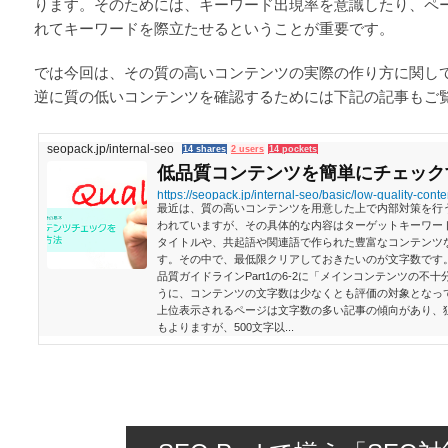
ります。そのためには、キーワード出現率を意識したり、ペ
れてキーワードを際立たせるということが重要です。
では今回は、その質の高いコンテンツの実際の作り方に関し
逆に質の低いコンテンツを確認するためには下記の記事もご
seopack.jp/internal-seo
14 shares
2 users
14 pockets
低品質コンテンツを簡単にチェック
https://seopack.jp/internal-seo/basic/low-quality-cont
最近は、質の高いコンテンツを用意した上で内部対策を行
われていますが、その具体的な内容はターゲットキーワー
タイトルや、共起語や関連語で作られた豊富なコンテンツ
す。その中で、最低限クリアしておきたいのが文字数です。G
品質ガイドラインPart1の6-2に「メインコンテンツの不
うに、コンテンツの文字数は少なくとも評価の対象となっ
上位表示されるページは文字数の多い記事の傾向があり、
もよりますが、500文字以...