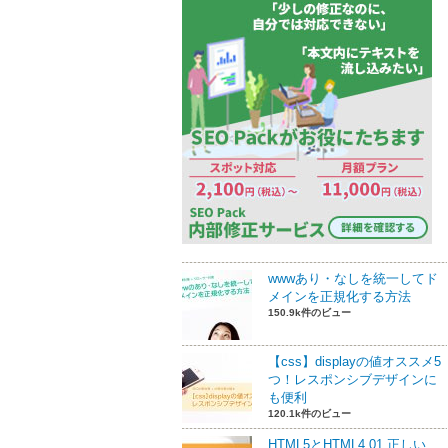
wwwあり・なしを統一してド
メインを正規化する方法
150.9k件のビュー
【css】displayの値オススメ5
つ！レスポンシブデザインに
も便利
120.1k件のビュー
HTML5とHTML4.01 正しい