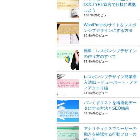
DOCTYPE宣言で仕様に準拠
しよう
108.3k件のビュー
WordPressのサイトをレスポ
ンシブデザインにする方法
80.6k件のビュー
簡単！レスポンシブデザイン
の作り方のすべて
77.8k件のビュー
レスポンシブデザイン簡単導
入法01 – ビューポート・メデ
ィアクエリ編
61.3k件のビュー
パンくずリストを構造化デー
タにする方法とSEO効果
58.2k件のビュー
アナリティクスでユーザーの
動きを確認する行動フローの
使い方