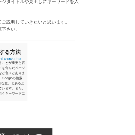
ージタイトルや見出しにキーワードを入
てご説明していきたいと思います。
覧下さい。
する方法
ent-check.php
うことが重要と言
ドを含んだページ
など色々とありま
oogleの検索
十分な量」とあるよ
ています。また、
狙うキーワードに