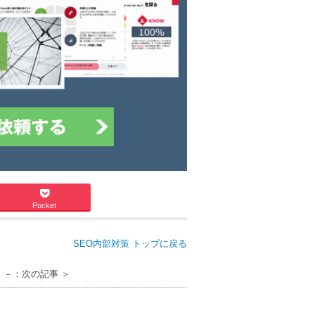
Pocket
SEO内部対策 トップに戻る
 －：次の記事 ＞